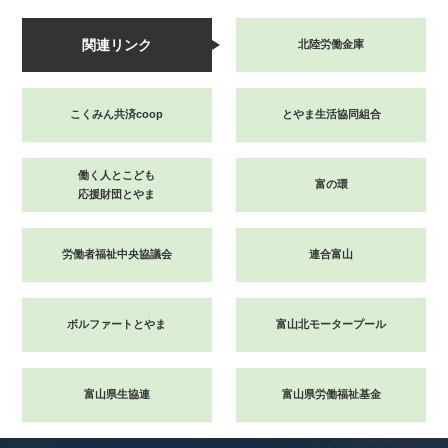
関連リンク
北陸労働金庫
こくみん共済coop
とやま生活協同組合
働く人とこども
富の環
応援財団とやま
労働者福祉中央協議会
連合富山
ボルファートとやま
富山北モータープール
富山県生協連
富山県労働福祉基金